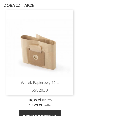
ZOBACZ TAKŻE
Worek Papierowy 12 L
6582030
Cena
16,35 zł
brutto
13,29 zł
netto