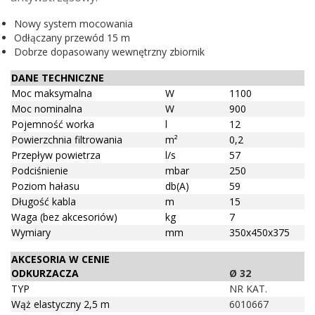
Nowy system mocowania
Odłączany przewód 15 m
Dobrze dopasowany wewnętrzny zbiornik
DANE TECHNICZNE
Moc maksymalna
W
1100
Moc nominalna
W
900
Pojemność worka
l
12
Powierzchnia filtrowania
m²
0,2
Przepływ powietrza
l/s
57
Podciśnienie
mbar
250
Poziom hałasu
db(A)
59
Długość kabla
m
15
Waga (bez akcesoriów)
kg
7
Wymiary
mm
350x450x375
AKCESORIA W CENIE
ODKURZACZA
Ø 32
TYP
NR KAT.
Wąż elastyczny 2,5 m
6010667