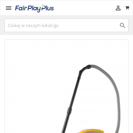


