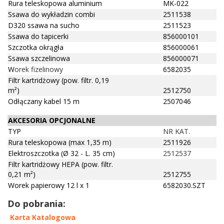
Rura teleskopowa aluminium
MK-022
Ssawa do wykładzin combi
2511538
D320 ssawa na sucho
2511523
Ssawa do tapicerki
856000101
Szczotka okrągła
856000061
Ssawa szczelinowa
856000071
W
orek fizelinowy
6582035
Filtr kartridżowy (pow. filtr. 0,19
m²)
2512750
Odłączany kabel 15 m
2507046
AKCESORIA OPCJONALNE
TYP
NR KAT.
Rura teleskopowa (max 1,35 m)
2511926
Elektroszczotka (Ø 32 - L. 35 cm)
2512537
Filtr kartridżowy HEPA (pow. filtr.
0,21 m²)
2512755
Worek papierowy 12 l x 1
6582030.SZT
Do pobrania:
Karta Katalogowa