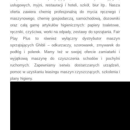
usługowych, myjni, restauracji i hoteli, szkół, biur itp.. Nasza
oferta zawiera chemię profesjonalną do mycia ręcznego i
maszynowego, chemię gospodarczą, samochodową, dozowniki
oraz całą gamę artykułów higienicznych: papiery toaletowe,
ręczniki, czyściwa, worki na odpady, zestawy do sprzątania. Fair
Play Plus to również wyłączny dystrybutor maszyn
sprzątających Ghibli – odkurzaczy, szorowarek, zmywarek do
podłóg i polerek. Mamy też w swojej ofercie zamiatarki i
wyjątkową maszynę do czyszczenia schodów i pochylni
ruchomych. Zapewniamy serwis dostarczanych urządzeń,
pomoc w uzyskaniu leasingu maszyn czyszczących, szkolenia i
plany higieny.