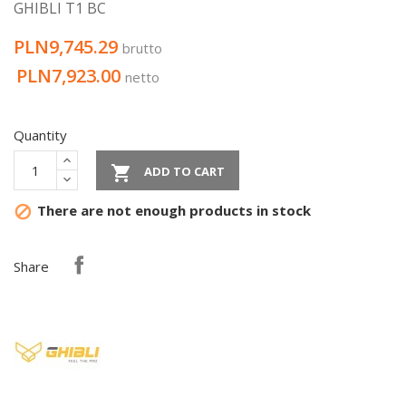
GHIBLI T1 BC
PLN9,745.29
brutto
PLN7,923.00
netto
Quantity

ADD TO CART
There are not enough products in stock

Share