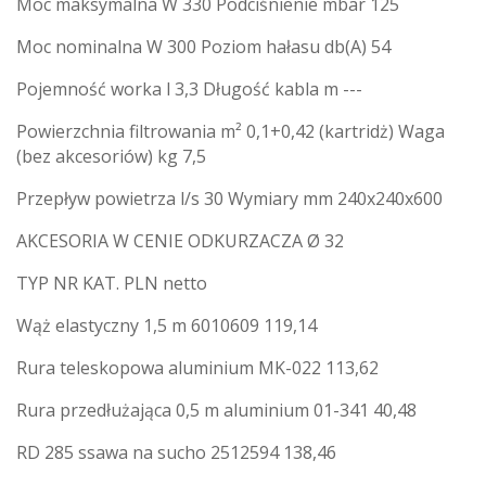
Moc maksymalna W 330 Podciśnienie mbar 125
Moc nominalna W 300 Poziom hałasu db(A) 54
Pojemność worka l 3,3 Długość kabla m ---
Powierzchnia filtrowania m² 0,1+0,42 (kartridż) Waga
(bez akcesoriów) kg 7,5
Przepływ powietrza l/s 30 Wymiary mm 240x240x600
AKCESORIA W CENIE ODKURZACZA Ø 32
TYP NR KAT. PLN netto
Wąż elastyczny 1,5 m 6010609 119,14
Rura teleskopowa aluminium MK-022 113,62
Rura przedłużająca 0,5 m aluminium 01-341 40,48
RD 285 ssawa na sucho 2512594 138,46