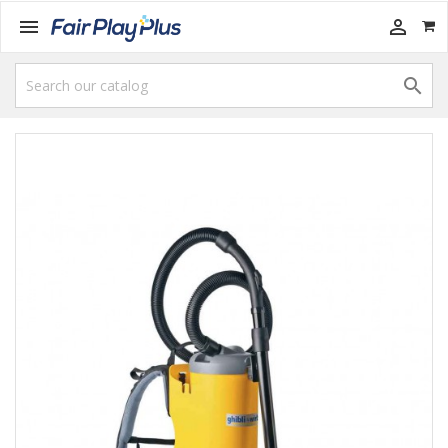


