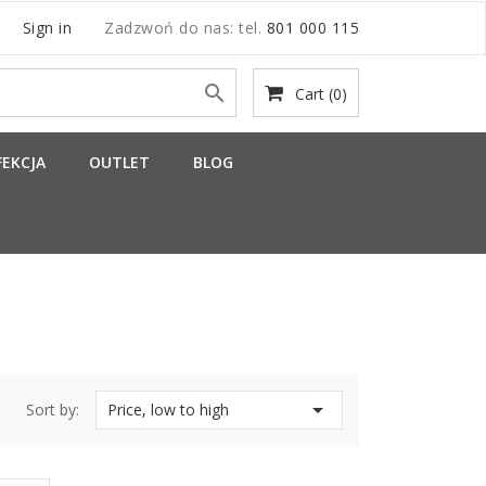
Sign in
Zadzwoń do nas:
tel.
801 000 115

Cart
(0)
EKCJA
OUTLET
BLOG

Sort by:
Price, low to high