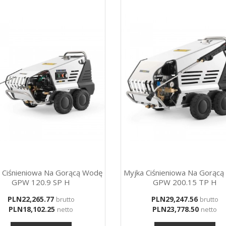
 Ciśnieniowa Na Gorącą Wodę
Myjka Ciśnieniowa Na Gorąc
GPW 120.9 SP H
GPW 200.15 TP H
Price
Price
PLN22,265.77
PLN29,247.56
brutto
brutto
PLN18,102.25
PLN23,778.50
netto
netto