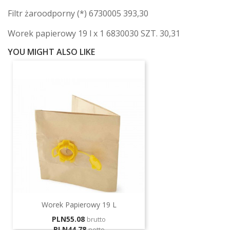
Filtr żaroodporny (*) 6730005 393,30
Worek papierowy 19 l x 1 6830030 SZT. 30,31
YOU MIGHT ALSO LIKE
Worek Papierowy 19 L
Price
PLN55.08
brutto
PLN44.78
netto