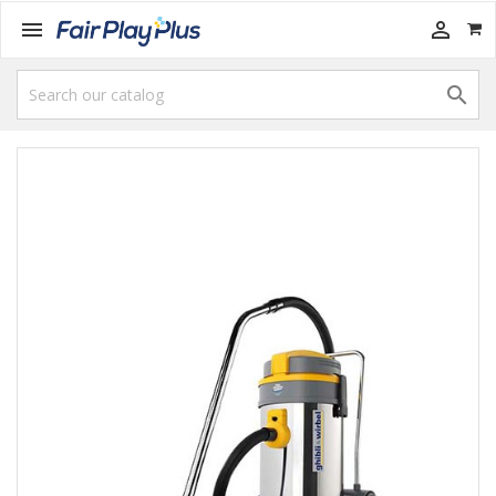


