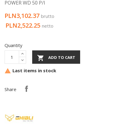
POWER WD 50 P/I
PLN3,102.37
brutto
PLN2,522.25
netto
Quantity

ADD TO CART
Last items in stock

Share